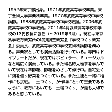
1952年東京都出身。1971年武蔵高等学校卒業。東
京藝術大学声楽科卒業。1977年武蔵高等学校中学校
講師。1988年武蔵高等学校中学校教諭。2006年武
蔵高等学校中学教頭。2011年4月武蔵高等学校中学
校の13代校長に就任（～2019年3月）。現在は東京
私学教育研究所の特別調査研究会『学校づくり研究
会』委員長、武蔵高等学校中学校芸術科講師を務め
る。声楽家としても演奏活動を行っている。専門はド
イツリートだが、現在ではポピュラー、ミュージカル
など幅広く演奏している。また楊名時太極拳を学んで
いて現在は準師範、師範をめざして修行中。自宅近く
に畑を借り野菜をつくっている。また生徒と一緒に稲
作にも挑戦。「土づくり」が作物にとって重要である
ように、教育においても「土壌づくり」が最も大切で
あると感じている。