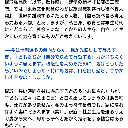
梶取弘昌氏（以下、敬称略）：
建学の精神『武蔵の三理
想』では「東西文化融合のわが民族理想を遂行し得べき人
物」「世界に雄飛するにたえる人物」「自ら調べ自ら考え
る力ある人物」とありますが、私自身、教育とは学生時代
にとどまらず、社会人になってからの人生を、自立して生
きていく力を育てるものだと考えています。
──今は情報過多の傾向からか、親が先回りして与えす
ぎ、子どもたちが「自分で決めて行動する」力が育ちにく
いように思えます。積極性を高めるために、親はどうした
らいいのでしょうか？特に母親は、口を出し過ぎ、甘やか
しすぎなのでしょうか。
梶取：
長い時間を共に過ごすことの多いお母さんたちが、
子どもに細々（こまごま）と口を出してしまうのはある程
度、仕方がありません。私のような年長者でも、家に帰れ
ばよく妻に叱られます（笑）。家庭・社会生活を送るうえ
で妻から夫へ、母から子へと細かく指示をする機会はある
ものです。