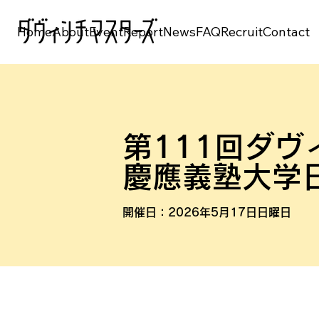
Home
About
Event
Report
News
FAQ
Recruit
Contact
第111回ダヴ
慶應義塾大学
開催日：
2026年5月17日日曜日