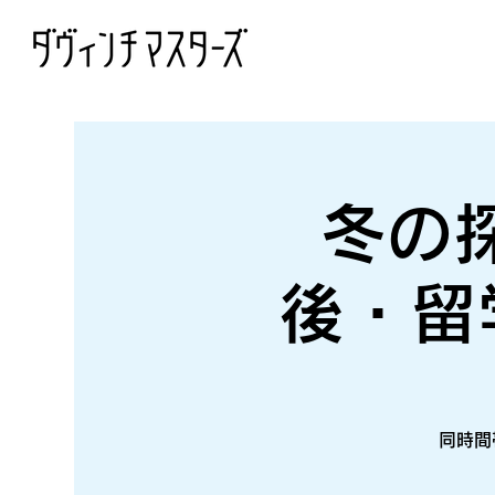
冬の
後・留
同時間