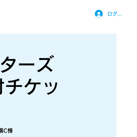
ログイン
スターズ
付チケッ
構C棟