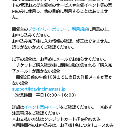
トの管理および主催者のサービスや主催イベント等の案
内のみに使用し、他の目的に利用することはありませ
ん。
開催主の
プライバシーポリシー
、
利用規約
に同意の上、
お申し込みください。
お申込み完了後に入力情報の確認、修正はできません。
誤りがないかよくご確認ください。
以下の場合は、お早めにメールでお知らせください。
・チケットご購入確定後に即時自動送信される「購入完
了メール」が届かない場合
・開催2日前の午前10時までに当日の詳細メールが届か
ない場合
support@davincimasters.jp
（営業時間：平日10:00～16:00）
詳細は
イベント案内ページ
をご確認ください。　
※必ず
注意事項をご確認ください
​※お支払い方法はクレジットカード/PayPayのみ
※同時間帯のお申込みは、お子様1名につき1コースのみ