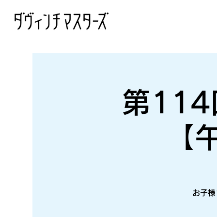
第11
【
お子様